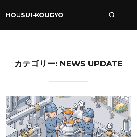
コ
検
ン
HOUSUI-KOUGYO
サイド
索
テ
対
ン
象:
ツ
へ
ス
カテゴリー:
NEWS UPDATE
キ
ッ
プ