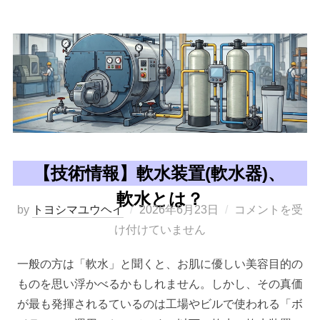
【技術情報】軟水装置(軟水器)、
軟水とは？
投
by
トヨシマユウヘイ
2026年6月23日
コメントを受
稿
け付けていません
日:
一般の方は「軟水」と聞くと、お肌に優しい美容目的の
ものを思い浮かべるかもしれません。しかし、その真価
が最も発揮されるているのは工場やビルで使われる「ボ