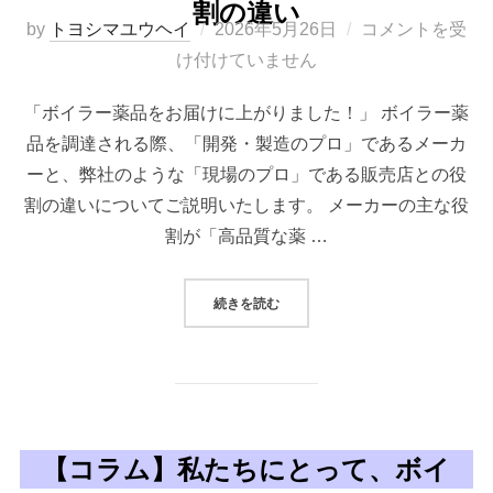
割の違い
投
by
トヨシマユウヘイ
2026年5月26日
コメントを受
稿
け付けていません
日:
「ボイラー薬品をお届けに上がりました！」 ボイラー薬
品を調達される際、「開発・製造のプロ」であるメーカ
ーと、弊社のような「現場のプロ」である販売店との役
割の違いについてご説明いたします。 メーカーの主な役
割が「高品質な薬 …
“【コラム】メーカーと販売店、役割
続きを読む
【コラム】私たちにとって、ボイ