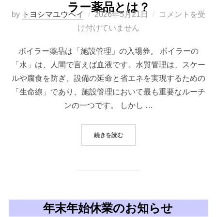
ラー薬品とは？
投
by
トヨシマユウヘイ
2026年5月21日
コメントを受
稿
け付けていません
日:
ボイラー薬品は「施設管理」の入場券。 ボイラーの
「水」は、人間で言えば血液です。水質管理は、スケー
ルや腐食を防ぎ、設備の延命と省エネを実現するための
「生命線」であり、施設管理において最も重要なルーチ
ンの一つです。 しかし …
“【コラム】私たちにとって、ボイ
続きを読む
年末年始休業のお知らせ