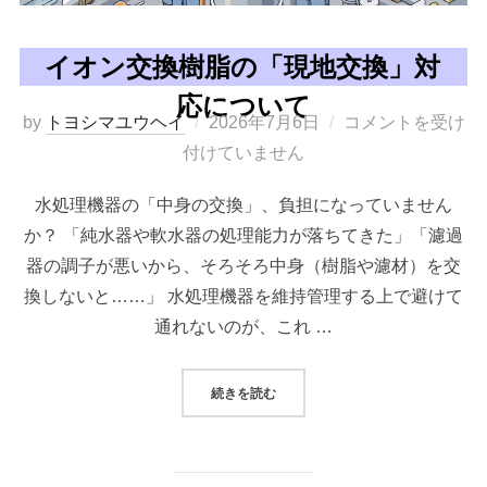
イオン交換樹脂の「現地交換」対
応について
投
by
トヨシマユウヘイ
2026年7月6日
コメントを受け
稿
付けていません
日:
水処理機器の「中身の交換」、負担になっていません
か？ 「純水器や軟水器の処理能力が落ちてきた」「濾過
器の調子が悪いから、そろそろ中身（樹脂や濾材）を交
換しないと……」 水処理機器を維持管理する上で避けて
通れないのが、これ …
“イオン交換樹脂の「現地交換」対応
続きを読む