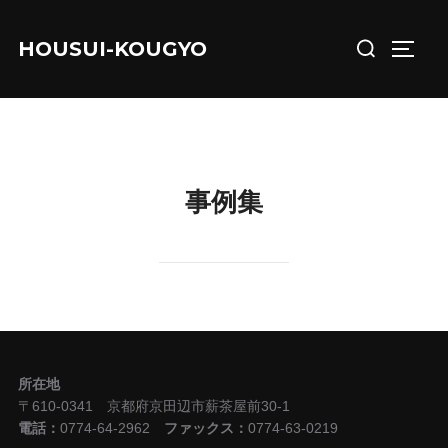
コ
検
ン
HOUSUI-KOUGYO
サイド
索
テ
対
ン
象:
ツ
へ
ス
事例集
キ
ッ
プ
所在地
〒610-0341 京都府京田辺市薪茶屋前30-1
電話：
0774-64-2962
ファックス：
0774-63-0219